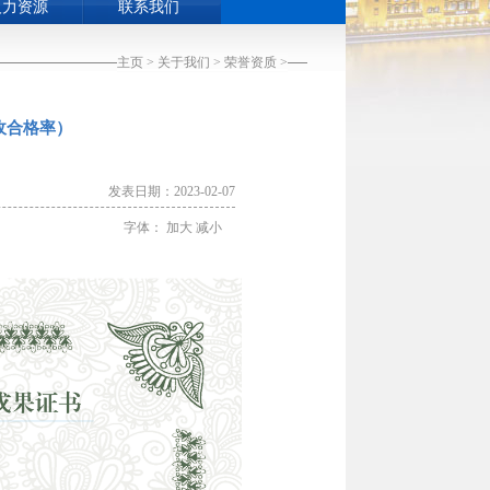
人力资源
联系我们
主页
>
关于我们
>
荣誉资质
>
收合格率）
发表日期：2023-02-07
字体：
加大
减小