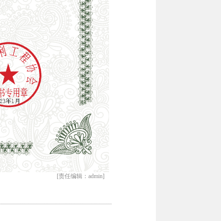
[责任编辑：admin]